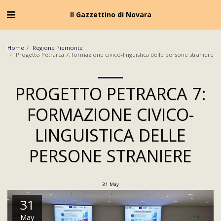
Cookie Policy
Privacy Policy
Il Gazzettino di Novara
Home
Regione Piemonte
Progetto Petrarca 7: formazione civico-linguistica delle persone straniere
PROGETTO PETRARCA 7:
FORMAZIONE CIVICO-
LINGUISTICA DELLE
PERSONE STRANIERE
31
May
31
May