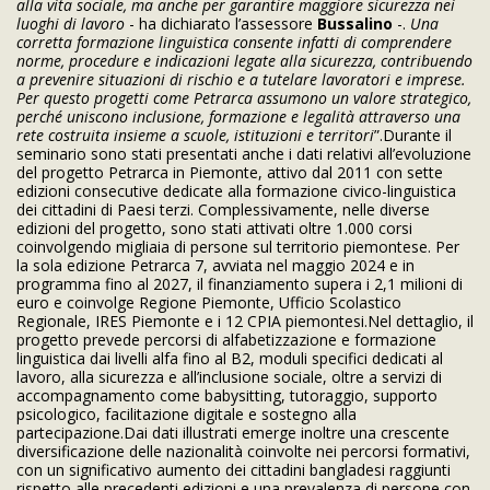
alla vita sociale, ma anche per garantire maggiore sicurezza nei
luoghi di lavoro
- ha dichiarato l’assessore
Bussalino
-.
Una
corretta formazione linguistica consente infatti di comprendere
norme, procedure e indicazioni legate alla sicurezza, contribuendo
a prevenire situazioni di rischio e a tutelare lavoratori e imprese.
Per questo progetti come Petrarca assumono un valore strategico,
perché uniscono inclusione, formazione e legalità attraverso una
rete costruita insieme a scuole, istituzioni e territori
”.Durante il
seminario sono stati presentati anche i dati relativi all’evoluzione
del progetto Petrarca in Piemonte, attivo dal 2011 con sette
edizioni consecutive dedicate alla formazione civico-linguistica
dei cittadini di Paesi terzi. Complessivamente, nelle diverse
edizioni del progetto, sono stati attivati oltre 1.000 corsi
coinvolgendo migliaia di persone sul territorio piemontese. Per
la sola edizione Petrarca 7, avviata nel maggio 2024 e in
programma fino al 2027, il finanziamento supera i 2,1 milioni di
euro e coinvolge Regione Piemonte, Ufficio Scolastico
Regionale, IRES Piemonte e i 12 CPIA piemontesi.Nel dettaglio, il
progetto prevede percorsi di alfabetizzazione e formazione
linguistica dai livelli alfa fino al B2, moduli specifici dedicati al
lavoro, alla sicurezza e all’inclusione sociale, oltre a servizi di
accompagnamento come babysitting, tutoraggio, supporto
psicologico, facilitazione digitale e sostegno alla
partecipazione.Dai dati illustrati emerge inoltre una crescente
diversificazione delle nazionalità coinvolte nei percorsi formativi,
con un significativo aumento dei cittadini bangladesi raggiunti
rispetto alle precedenti edizioni e una prevalenza di persone con