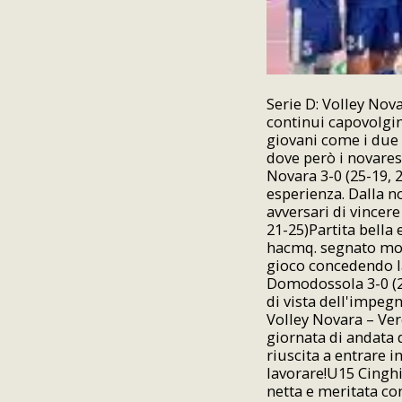
Serie D: Volley Nova
continui capovolgim
giovani come i due 
dove però i novares
Novara 3-0 (25-19, 
esperienza. Dalla 
avversari di vincere
21-25)Partita bella
hacmq. segnato mor
gioco concedendo la
Domodossola 3-0 (25
di vista dell'impeg
Volley Novara – Verc
giornata di andata 
riuscita a entrare i
lavorare!U15 Cinghi
netta e meritata co