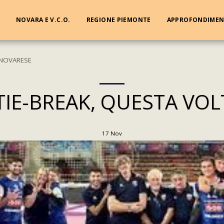
NOVARA E V.C.O.
REGIONE PIEMONTE
APPROFONDIMEN
 NOVARESE
IE-BREAK, QUESTA VO
17
Nov