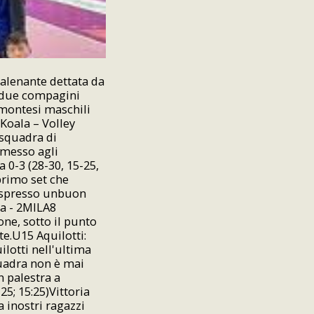
talenante dettata da
a due compagini
emontesi maschili
Koala – Volley
 squadra di
rmesso agli
a 0-3 (28-30, 15-25,
primo set che
 espresso unbuon
ra - 2MILA8
ne, sotto il punto
te.U15 Aquilotti:
ilotti nell'ultima
quadra non è mai
n palestra a
5; 15:25)Vittoria
 inostri ragazzi