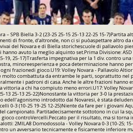
ra – SPB Biella 3-2 (23-25 25-15 25-13 22-25 15-7)Partita al
enti di fronte, d’altronde, non ci si puòaspettare altro d
vivai del Novara e di Biella storichescuole di pallavolo pi
i hanno avuto la meglio alquinto set.Prima Divisione: ASD 
25-19, 25-17)Trasferta impegnativa per la 1 div. contro una
nostra, minoreesperienza e poca determinazione hanno pe
 ogni frazionedi gioco.U19: Volley Novara - Pallavolo Altior
 e molto combattuta da entrambe le parti, soprattutto nel 
almente i padroni di casa. Anche le altre frazioni hanno
 vittoria a chi ha compiuto meno errori.U17: Volley Nova
-13 25-13 25-22)Nonostante la vittoria per 3-0 la prestazio
no edell'agonismo introdotto dai Novaresi, è stata deluden
elli 0-3 (10-25 19-25 12-25)Niente da fare per i giovani Aqu
del campionato. Partitadecisamente sottotono in cui la s
n gioco controVercelli.Peccato per il risultato, ma si torna i
alotti: 2MILA8 Domodossola - Volley Novara 0-3 (10-25; 15-2
ntro un avversario tecnicamente e fisicamente inferiore ma