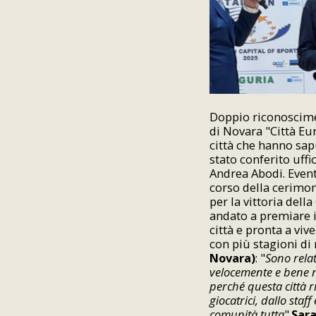
Doppio riconoscimen
di Novara "Città Eur
città che hanno sap
stato conferito uffi
Andrea Abodi. Evento
corso della cerimon
per la vittoria dell
andato a premiare i
città e pronta a viv
con più stagioni di
Novara)
: "
Sono rela
velocemente e bene n
perché questa città r
giocatrici, dallo sta
comunità tutta
".
Sara