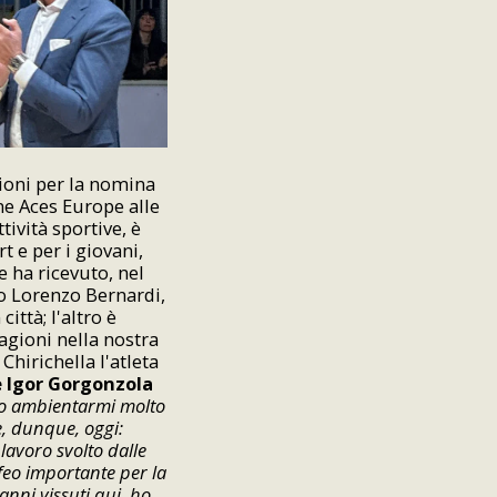
ioni per la nomina
one Aces Europe alle
ività sportive, è
t e per i giovani,
e ha ricevuto, nel
o Lorenzo Bernardi,
ittà; l'altro è
agioni nella nostra
Chirichella l'atleta
e Igor Gorgonzola
ro ambientarmi molto
e, dunque, oggi:
lavoro svolto dalle
ofeo importante per la
 anni vissuti qui, ho