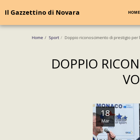
Cookie Policy
Privacy Policy
Il Gazzettino di Novara
HOME
Home
Sport
Doppio riconoscimento di prestigio per l
DOPPIO RICON
VO
18
Mar