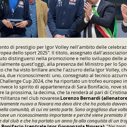
to di prestigio per Igor Volley nell'ambito delle celebraz
opea dello sport 2025". Il titolo, assegnato dall'associazi
uto distinguersi nella promozione e nello sviluppo delle att
cialmente quest'oggi, alla presenza del Ministro per lo Spor
 che ha visto brillare anche l'azzurro della Igor Volley, ch
ia, due riconoscimenti: uno, consegnato al tecnico azzurr
a Challenge Cup 2024, che ha riportato un trofeo europeo in c
nvece lo spirito di appartenenza di Sara Bonifacio, nove st
ere la prossima, la decima, che la renderà al pari di Cristina 
 militanza nel club novarese.
Lorenzo Bernardi (allenator
tivamente nuovo a Novara ma devo dire che ho potuto davve
ella comunità, di cui mi sento parte. Sono orgoglioso due volt
iceve un riconoscimento importante e perché viene premiato il 
ff e dal club e che ha portato un anno fa alla conquista di un tr
 Bonifacio (centrale Igor Gorgonzola Novara)
: "
Nei tanti