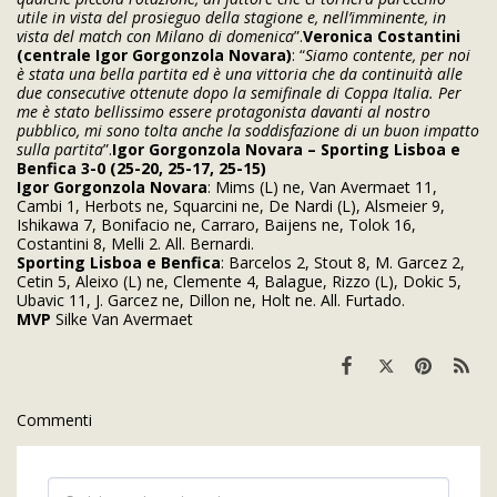
utile in vista del prosieguo della stagione e, nell’imminente, in
vista del match con Milano di domenica
”.
Veronica Costantini
(centrale Igor Gorgonzola Novara)
: “
Siamo contente, per noi
è stata una bella partita ed è una vittoria che da continuità alle
due consecutive ottenute dopo la semifinale di Coppa Italia. Per
me è stato bellissimo essere protagonista davanti al nostro
pubblico, mi sono tolta anche la soddisfazione di un buon impatto
sulla partita
”.
Igor Gorgonzola Novara – Sporting Lisboa e
Benfica 3-0 (25-20, 25-17, 25-15)
Igor Gorgonzola Novara
: Mims (L) ne, Van Avermaet 11,
Cambi 1, Herbots ne, Squarcini ne, De Nardi (L), Alsmeier 9,
Ishikawa 7, Bonifacio ne, Carraro, Baijens ne, Tolok 16,
Costantini 8, Melli 2. All. Bernardi.
Sporting Lisboa e Benfica
: Barcelos 2, Stout 8, M. Garcez 2,
Cetin 5, Aleixo (L) ne, Clemente 4, Balague, Rizzo (L), Dokic 5,
Ubavic 11, J. Garcez ne, Dillon ne, Holt ne. All. Furtado.
MVP
Silke Van Avermaet
Commenti