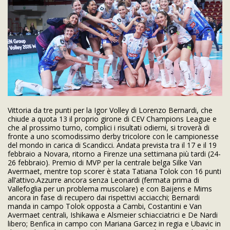
Vittoria da tre punti per la Igor Volley di Lorenzo Bernardi, che
chiude a quota 13 il proprio girone di CEV Champions League e
che al prossimo turno, complici i risultati odierni, si troverà di
fronte a uno scomodissimo derby tricolore con le campionesse
del mondo in carica di Scandicci. Andata prevista tra il 17 e il 19
febbraio a Novara, ritorno a Firenze una settimana più tardi (24-
26 febbraio). Premio di MVP per la centrale belga Silke Van
Avermaet, mentre top scorer è stata Tatiana Tolok con 16 punti
all’attivo.Azzurre ancora senza Leonardi (fermata prima di
Vallefoglia per un problema muscolare) e con Baijens e Mims
ancora in fase di recupero dai rispettivi acciacchi; Bernardi
manda in campo Tolok opposta a Cambi, Costantini e Van
Avermaet centrali, Ishikawa e Alsmeier schiacciatrici e De Nardi
libero; Benfica in campo con Mariana Garcez in regia e Ubavic in