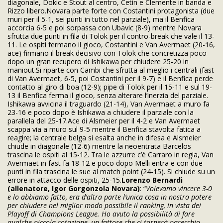
diagonale, Dokic e Stout al centro, Cetin e Clemente in banda e
Rizzo libero.Novara parte forte con Costantini protagonista (due
muri per il 5-1, sei punti in tutto nel parziale), ma il Benfica
accorcia 6-5 e poi sorpassa con Ubavic (8-9) mentre Novara
sfrutta due punti in fila di Tolok per il contro-break che vale il 13-
11. Le ospiti fermano il gioco, Costantini e Van Avermaet (20-16,
ace) firmano il break decisivo con Tolok che concretizza poco
dopo un gran recupero di Ishikawa per chiudere 25-20 in
maniout.Si riparte con Cambi che sfrutta al meglio i centrali (fast
di Van Avermaet, 6-5, poi Costantini per il 9-7) e il Benfica perde
contatto al giro di boa (12-9); pipe di Tolok per il 15-11 e sul 19-
13 il Benfica ferma il gioco, senza alterare l’inerzia del parziale.
Ishikawa avvicina il traguardo (21-14), Van Avermaet a muro fa
23-16 e poco dopo è Ishikawa a chiudere il parziale con la
parallela del 25-17.Ace di Alsmeier per il 4-2 e Van Avermaet
scappa via a muro sul 9-5 mentre il Benfica stavolta fatica a
reagire; la centrale belga si esalta anche in difesa e Alsmeier
chiude in diagonale (12-6) mentre la neoentrata Barcelos
trascina le ospiti al 15-12. Tra le azzurre c’è Carraro in regia, Van
Avermaet in fast fa 18-12 e poco dopo Melli entra e con due
punti in fila trascina le sue al match point (24-15). Si chiude su un
errore in attacco delle ospiti, 25-15.
Lorenzo Bernardi
(allenatore, Igor Gorgonzola Novara)
: “
Volevamo vincere 3-0
e lo abbiamo fatto, era d’altra parte l’unica cosa in nostro potere
per chiudere nel miglior modo possibile il ranking, in vista dei
Playoff di Champions League. Ho avuto la possibilità di fare
qualche piccola rotazione, un fattore che ci tornerà parecchio