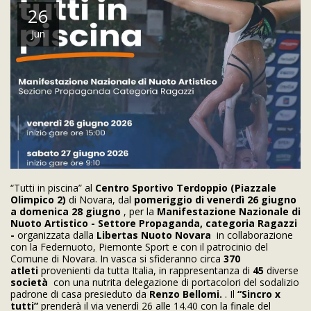
26
Jun
“Tutti in piscina” al
Centro Sportivo Terdoppio (Piazzale
Olimpico 2)
di Novara, dal
pomeriggio di venerdì 26 giugno
a domenica 28 giugno
, per la
Manifestazione
Nazionale di
Nuoto Artistico - Settore Propaganda, categoria Ragazzi
-
organizzata dalla
Libertas Nuoto Novara
in collaborazione
con la Federnuoto, Piemonte Sport e con il patrocinio del
Comune di Novara. In vasca si sfideranno circa
370
atleti
provenienti da tutta Italia, in rappresentanza di
45
diverse
società
con una nutrita delegazione di portacolori del sodalizio
padrone di casa presieduto da
Renzo Bellomi.
. Il
“Sincro x
tutti”
prenderà il via venerdì 26 alle 14.40 con la finale del