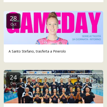
28
Oct
A Santo Stefano, trasferta a Pinerolo
24
Dec