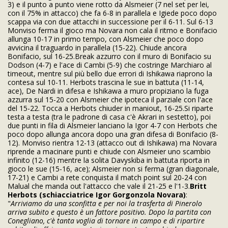
3) e il punto a punto viene rotto da Alsmeier (7 nel set per lei,
con il 75% in attacco) che fa 6-8 in parallela e Igiede poco dopo
scappa via con due attacchi in successione per il 6-11. Sul 6-13
Monviso ferma il gioco ma Novara non cala il ritmo e Bonifacio
allunga 10-17 in primo tempo, con Alsmeier che poco dopo
avvicina il traguardo in parallela (15-22). Chiude ancora
Bonifacio, sul 16-25.Break azzurro con il muro di Bonifacio su
Dodson (4-7) e l'ace di Cambi (5-9) che costringe Marchiaro al
timeout, mentre sul più bello due errori di Ishikawa riaprono la
contesa sul 10-11. Herbots trascina le sue in battuta (11-14,
ace), De Nardi in difesa e Ishikawa a muro propiziano la fuga
azzurra sul 15-20 con Alsmeier che ipoteca il parziale con l'ace
del 15-22. Tocca a Herbots chiuder in maniout, 16-25.Si riparte
testa a testa (tra le padrone di casa c'è Akrari in sestetto), poi
due punti in fila di Alsmeier lanciano la Igor 4-7 con Herbots che
poco dopo allunga ancora dopo una gran difesa di Bonifacio (8-
12). Monviso rientra 12-13 (attacco out di Ishikawa) ma Novara
riprende a macinare punti e chiude con Alsmeier uno scambio
infinito (12-16) mentre la solita Davyskiba in battuta riporta in
gioco le sue (15-16, ace); Alsmeier non si ferma (gran diagonale,
17-21) e Cambi a rete conquista il match point sul 20-24 con
Malual che manda out l'attacco che vale il 21-25 e l'1-3.
Britt
Herbots (schiacciatrice Igor Gorgonzola Novara)
:
"
Arriviamo da una sconfitta e per noi la trasferta di Pinerolo
arriva subito e questo è un fattore positivo. Dopo la partita con
Conegliano, c'è tanta voglia di tornare in campo e di ripartire