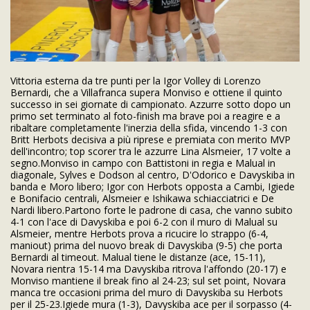
Vittoria esterna da tre punti per la Igor Volley di Lorenzo
Bernardi, che a Villafranca supera Monviso e ottiene il quinto
successo in sei giornate di campionato. Azzurre sotto dopo un
primo set terminato al foto-finish ma brave poi a reagire e a
ribaltare completamente l'inerzia della sfida, vincendo 1-3 con
Britt Herbots decisiva a più riprese e premiata con merito MVP
dell'incontro; top scorer tra le azzurre Lina Alsmeier, 17 volte a
segno.Monviso in campo con Battistoni in regia e Malual in
diagonale, Sylves e Dodson al centro, D'Odorico e Davyskiba in
banda e Moro libero; Igor con Herbots opposta a Cambi, Igiede
e Bonifacio centrali, Alsmeier e Ishikawa schiacciatrici e De
Nardi libero.Partono forte le padrone di casa, che vanno subito
4-1 con l'ace di Davyskiba e poi 6-2 con il muro di Malual su
Alsmeier, mentre Herbots prova a ricucire lo strappo (6-4,
maniout) prima del nuovo break di Davyskiba (9-5) che porta
Bernardi al timeout. Malual tiene le distanze (ace, 15-11),
Novara rientra 15-14 ma Davyskiba ritrova l'affondo (20-17) e
Monviso mantiene il break fino al 24-23; sul set point, Novara
manca tre occasioni prima del muro di Davyskiba su Herbots
per il 25-23.Igiede mura (1-3), Davyskiba ace per il sorpasso (4-