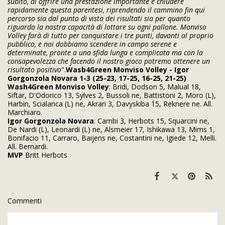
subito, di offrire una prestazione importante e chiudere
rapidamente questa parentesi, riprendendo il cammino fin qui
percorso sia dal punto di vista dei risultati sia per quanto
riguarda la nostra capacità di lottare su ogni pallone. Monviso
Volley farà di tutto per conquistare i tre punti, davanti al proprio
pubblico, e noi dobbiamo scendere in campo serene e
determinate, pronte a una sfida lunga e complicata ma con la
consapevolezza che facendo il nostro gioco potremo ottenere un
risultato positivo
".
Wasb4Green Monviso Volley - Igor
Gorgonzola Novara 1-3 (25-23, 17-25, 16-25, 21-25)
Wash4Green Monviso Volley
: Bridi, Dodson 5, Malual 18,
Siftar, D'Odorico 13, Sylves 2, Bussoli ne, Battistoni 2, Moro (L),
Harbin, Scialanca (L) ne, Akrari 3, Davyskiba 15, Reknere ne. All.
Marchiaro.
Igor Gorgonzola Novara
: Cambi 3, Herbots 15, Squarcini ne,
De Nardi (L), Leonardi (L) ne, Alsmeier 17, Ishikawa 13, Mims 1,
Bonifacio 11, Carraro, Baijens ne, Costantini ne, Igiede 12, Melli.
All. Bernardi.
MVP
Britt Herbots
Commenti