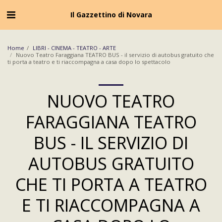
Cookie Policy
Privacy Policy
Il Gazzettino di Novara
Home
LIBRI - CINEMA - TEATRO - ARTE
Nuovo Teatro Faraggiana TEATRO BUS - il servizio di autobus gratuito che
ti porta a teatro e ti riaccompagna a casa dopo lo spettacolo
NUOVO TEATRO
FARAGGIANA TEATRO
BUS - IL SERVIZIO DI
AUTOBUS GRATUITO
CHE TI PORTA A TEATRO
E TI RIACCOMPAGNA A