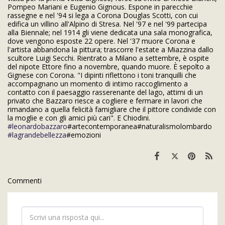
Pompeo Mariani e Eugenio Gignous. Espone in parecchie
rassegne e nel '94 si lega a Corona Douglas Scotti, con cui
edifica un villino all'Alpino di Stresa. Nel '97 e nel '99 partecipa
alla Biennale; nel 1914 gli viene dedicata una sala monografica,
dove vengono esposte 22 opere. Nel '37 muore Corona e
l'artista abbandona la pittura; trascorre l'estate a Miazzina dallo
scultore Luigi Secchi. Rientrato a Milano a settembre, è ospite
del nipote Ettore fino a novembre, quando muore. È sepolto a
Gignese con Corona. "I dipinti riflettono i toni tranquilli che
accompagnano un momento di intimo raccoglimento a
contatto con il paesaggio rasserenante del lago, attimi di un
privato che Bazzaro riesce a cogliere e fermare in lavori che
rimandano a quella felicità famigliare che il pittore condivide con
la moglie e con gli amici più cari". E Chiodini.
#leonardobazzaro
#artecontemporanea#naturalismolombardo
#lagrandebellezza
#emozioni
Commenti