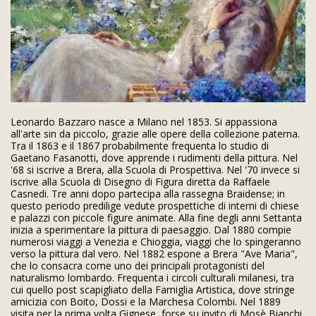
Leonardo Bazzaro nasce a Milano nel 1853. Si appassiona
all'arte sin da piccolo, grazie alle opere della collezione paterna.
Tra il 1863 e il 1867 probabilmente frequenta lo studio di
Gaetano Fasanotti, dove apprende i rudimenti della pittura. Nel
'68 si iscrive a Brera, alla Scuola di Prospettiva. Nel '70 invece si
iscrive alla Scuola di Disegno di Figura diretta da Raffaele
Casnedi. Tre anni dopo partecipa alla rassegna Braidense; in
questo periodo predilige vedute prospettiche di interni di chiese
e palazzi con piccole figure animate. Alla fine degli anni Settanta
inizia a sperimentare la pittura di paesaggio. Dal 1880 compie
numerosi viaggi a Venezia e Chioggia, viaggi che lo spingeranno
verso la pittura dal vero. Nel 1882 espone a Brera "Ave Maria",
che lo consacra come uno dei principali protagonisti del
naturalismo lombardo. Frequenta i circoli culturali milanesi, tra
cui quello post scapigliato della Famiglia Artistica, dove stringe
amicizia con Boito, Dossi e la Marchesa Colombi. Nel 1889
visita per la prima volta Gignese, forse su invito di Mosè Bianchi,