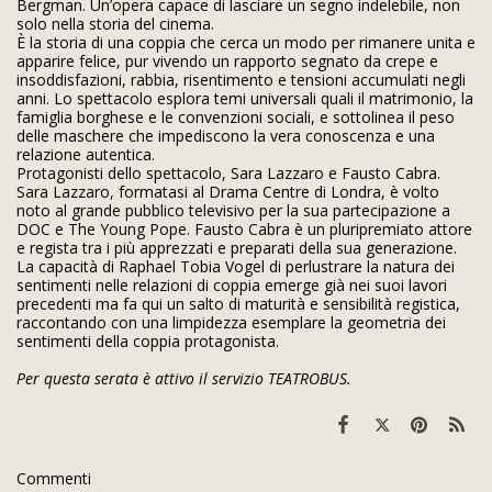
Bergman. Un’opera capace di lasciare un segno indelebile, non
solo nella storia del cinema.
È la storia di una coppia che cerca un modo per rimanere unita e
apparire felice, pur vivendo un rapporto segnato da crepe e
insoddisfazioni, rabbia, risentimento e tensioni accumulati negli
anni. Lo spettacolo esplora temi universali quali il matrimonio, la
famiglia borghese e le convenzioni sociali, e sottolinea il peso
delle maschere che impediscono la vera conoscenza e una
relazione autentica.
Protagonisti dello spettacolo, Sara Lazzaro e Fausto Cabra.
Sara Lazzaro, formatasi al Drama Centre di Londra, è volto
noto al grande pubblico televisivo per la sua partecipazione a
DOC e The Young Pope. Fausto Cabra è un pluripremiato attore
e regista tra i più apprezzati e preparati della sua generazione.
La capacità di Raphael Tobia Vogel di perlustrare la natura dei
sentimenti nelle relazioni di coppia emerge già nei suoi lavori
precedenti ma fa qui un salto di maturità e sensibilità registica,
raccontando con una limpidezza esemplare la geometria dei
sentimenti della coppia protagonista.
Per questa serata è attivo il servizio TEATROBUS.
Commenti