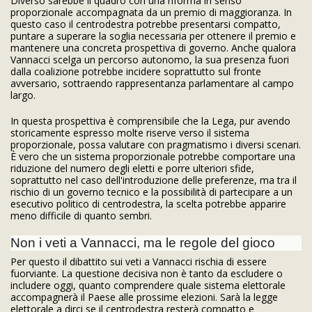
Diverso sarebbe il quadro con una riforma in senso
proporzionale accompagnata da un premio di maggioranza. In
questo caso il centrodestra potrebbe presentarsi compatto,
puntare a superare la soglia necessaria per ottenere il premio e
mantenere una concreta prospettiva di governo. Anche qualora
Vannacci scelga un percorso autonomo, la sua presenza fuori
dalla coalizione potrebbe incidere soprattutto sul fronte
avversario, sottraendo rappresentanza parlamentare al campo
largo.
In questa prospettiva è comprensibile che la Lega, pur avendo
storicamente espresso molte riserve verso il sistema
proporzionale, possa valutare con pragmatismo i diversi scenari.
È vero che un sistema proporzionale potrebbe comportare una
riduzione del numero degli eletti e porre ulteriori sfide,
soprattutto nel caso dell'introduzione delle preferenze, ma tra il
rischio di un governo tecnico e la possibilità di partecipare a un
esecutivo politico di centrodestra, la scelta potrebbe apparire
meno difficile di quanto sembri.
Non i veti a Vannacci, ma le regole del gioco
Per questo il dibattito sui veti a Vannacci rischia di essere
fuorviante. La questione decisiva non è tanto da escludere o
includere oggi, quanto comprendere quale sistema elettorale
accompagnerà il Paese alle prossime elezioni. Sarà la legge
elettorale a dirci se il centrodestra resterà compatto e