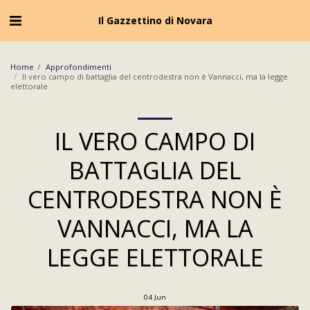
Cookie Policy
Privacy Policy
Il Gazzettino di Novara
Home
Approfondimenti
Il vero campo di battaglia del centrodestra non è Vannacci, ma la legge
elettorale
IL VERO CAMPO DI
BATTAGLIA DEL
CENTRODESTRA NON È
VANNACCI, MA LA
LEGGE ELETTORALE
04
Jun