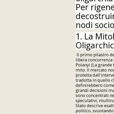
Per rigene
decostrui
nodi socio
1. La Mito
Oligarchi
Il primo pilastro d
libera concorrenza 
Polanyi (La grande
mito. Il mercato no
protetta dall'interv
tradotta in quello c
definirebbero come 
grandi decisioni m
sono concentrati ne
speculativi, multin
Stato descrive esat
politico, svuotando 