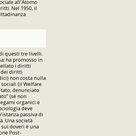
Sociale all'Atomo
tti. Nel 1950, il
ittadinanza
 questi tre livelli.
sa: ha promosso in
lato i diritti
ei diritti
dici) non costa nulla
sociali (il Welfare
ultato, denunciato
ato” (sé non
 legami organici e
sociologia deve
n'istanza passiva di
tà. Una società
 sui doveri è una
one Post-