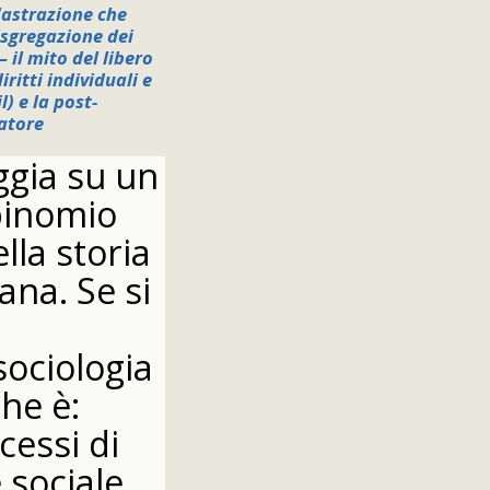
'astrazione che
sgregazione dei
 il mito del libero
ritti individuali e
l) e la post-
atore
ggia su un
binomio
lla storia
na. Se si
 sociologia
che è:
cessi di
 sociale.