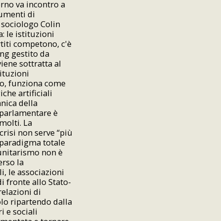
rno va incontro a
rumenti di
 sociologo Colin
 le istituzioni
titi competono, c'è
ing gestito da
iene sottratta al
tituzioni
smo, funziona come
che artificiali
anica della
 parlamentare è
molti. La
crisi non serve “più
i paradigma totale
munitarismo non è
erso la
i, le associazioni
i fronte allo Stato-
elazioni di
lo ripartendo dalla
i e sociali