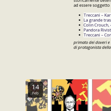
storicamente deter
ad essere soggetto a
Treccani – Kar
La grande tra
Colin Crouch, 
Pandora Rivist
Treccani – Com
primato dei doveri e d
di protagonista della
14
Feb