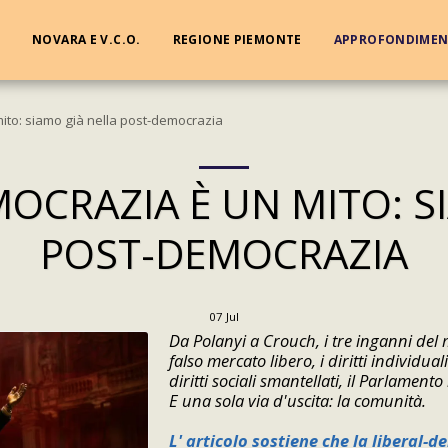
NOVARA E V.C.O.
REGIONE PIEMONTE
APPROFONDIMEN
mito: siamo già nella post-democrazia
MOCRAZIA È UN MITO: S
POST-DEMOCRAZIA
07
Jul
Da Polanyi a Crouch, i tre inganni del m
falso mercato libero, i diritti individual
diritti sociali smantellati, il Parlamento
E una sola via d'uscita: la comunità.
L'
articolo sostiene che la liberal-d