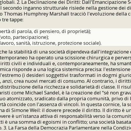
lobali. 2. La Declinazione dei Diritti: Dall'Emancipazione 
Il secondo inganno strutturale risiede nella gestione dei diri
co Thomas Humphrey Marshall tracciò l'evoluzione della c
 tre tappe:
libertà di parola, di pensiero, di proprietà);
i (voto, partecipazione);
 (lavoro, sanità, istruzione, protezione sociale).
he la stabilità di una società dipendeva dall'integrazione di
ntemporaneo ha operato una scissione chirurgica e perver
ritti civili e individuali e, contemporaneamente, ha smantel
mica risponde a una logica sistemica precisa: l'estensione d
ll'estremo (i desideri soggettivi trasformati in dogmi giuri
, anzi, crea nuovi mercati di consumo. Al contrario, i diritti 
distribuzione della ricchezza e solidarietà di classe. Il ris
aristi come Michael Sandel, è la creazione del “sé non grav
duo atomizzato, sradicato dalla propria comunità, privo di
rtà coincide con l'assenza di vincoli. In questa cornice, la 
a di Simone Weil: il dovere precede il diritto. Il diritto è u
overe è un'istanza attiva di responsabilità verso la comuni
itti è una somma di egoismi in conflitto; una società basata
. 3. La Farsa della Democrazia Parlamentare nella Condizi