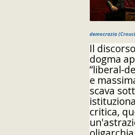
democrazia (Crouch
Il discor
dogma app
“liberal-d
e massima
scava sott
istituziona
critica, q
un'astraz
oligarchia