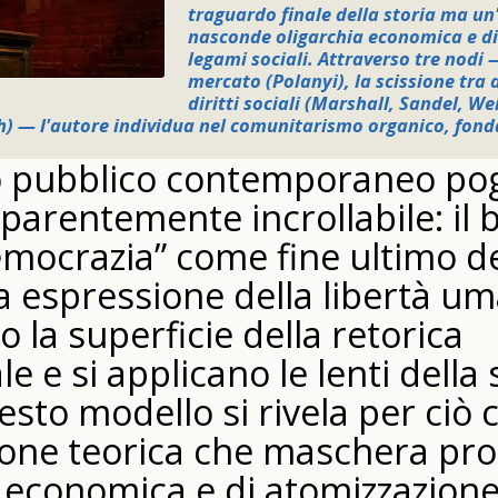
traguardo finale della storia ma un
nasconde oligarchia economica e di
legami sociali. Attraverso tre nodi —
mercato (Polanyi), la scissione tra di
diritti sociali (Marshall, Sandel, Wei
) — l'autore individua nel comunitarismo organico, fond
so pubblico contemporaneo po
arentemente incrollabile: il 
emocrazia” come fine ultimo de
 espressione della libertà uma
o la superficie della retorica
le e si applicano le lenti della
uesto modello si rivela per ciò 
ione teorica che maschera pro
 economica e di atomizzazione