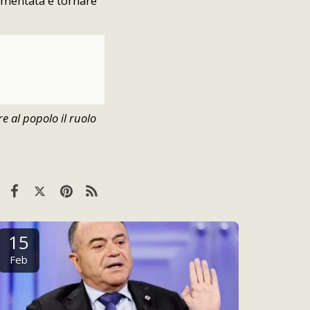
mmentata e tornare
re al popolo il ruolo
15
Feb