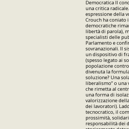
Democratica Il conc
una critica radicale
espressione della v
Crouch ha coniato i
democratiche rimang
libertà di parola), 
specialisti delle pu
Parlamento e confina
sovranazionali. Il 
un dispositivo di fr
(spesso legato ai so
popolazione contro
divenuta la formula
soluzione? Una sola
liberalismo” o una 
che rimetta al cent
una forma di isola
valorizzazione della
dei lavoratori). Lad
tecnocratico, il co
prossimità, solidar
responsabilità dei d