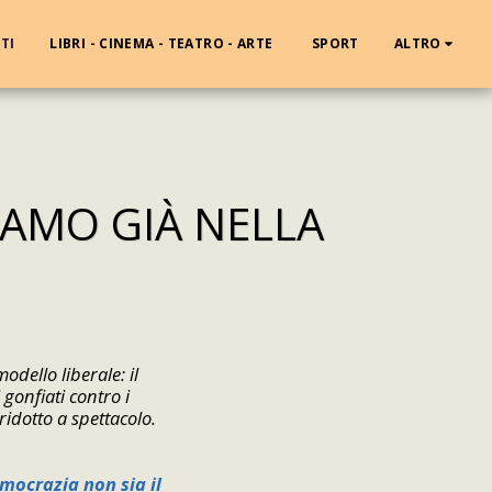
TI
LIBRI - CINEMA - TEATRO - ARTE
SPORT
ALTRO
IAMO GIÀ NELLA
odello liberale: il
i gonfiati contro i
 ridotto a spettacolo.
emocrazia non sia il