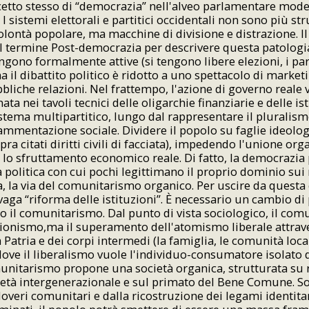
etto stesso di “democrazia” nell'alveo parlamentare mode
. I sistemi elettorali e partitici occidentali non sono più st
olontà popolare, ma macchine di divisione e distrazione. Il
l termine Post-democrazia per descrivere questa patologia:
ono formalmente attive (si tengono libere elezioni, i par
ma il dibattito politico è ridotto a uno spettacolo di market
bbliche relazioni. Nel frattempo, l'azione di governo reale v
ta nei tavoli tecnici delle oligarchie finanziarie e delle is
sistema multipartitico, lungo dal rappresentare il plurali
ammentazione sociale. Dividere il popolo su faglie ideologi
pra citati diritti civili di facciata), impedendo l'unione org
 lo sfruttamento economico reale. Di fatto, la democrazia
 politica con cui pochi legittimano il proprio dominio sui 
, la via del comunitarismo organico. Per uscire da questa 
vaga “riforma delle istituzioni”. È necessario un cambio d
ro il comunitarismo. Dal punto di vista sociologico, il co
zionismo,ma il superamento dell'atomismo liberale attrav
 Patria e dei corpi intermedi (la famiglia, le comunità local
dove il liberalismo vuole l'individuo-consumatore isolato d
munitarismo propone una società organica, strutturata su r
ietà intergenerazionale e sul primato del Bene Comune. So
overi comunitari e dalla ricostruzione dei legami identitar