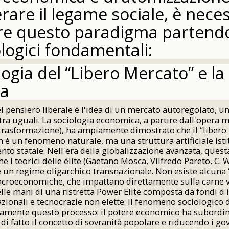
rare il legame sociale, è nece
re questo paradigma partendo
logici fondamentali:
logia del “Libero Mercato” e la
ca
el pensiero liberale è l'idea di un mercato autoregolato, u
tra uguali. La sociologia economica, a partire dall'opera
 trasformazione), ha ampiamente dimostrato che il “libero
n è un fenomeno naturale, ma una struttura artificiale istit
ento statale. Nell'era della globalizzazione avanzata, questa
he i teorici delle élite (Gaetano Mosca, Vilfredo Pareto, C. 
un regime oligarchico transnazionale. Non esiste alcuna “
acroeconomiche, che impattano direttamente sulla carne vi
lle mani di una ristretta Power Elite composta da fondi d
azionali e tecnocrazie non elette. Il fenomeno sociologico d
tamente questo processo: il potere economico ha subordin
di fatto il concetto di sovranità popolare e riducendo i gov