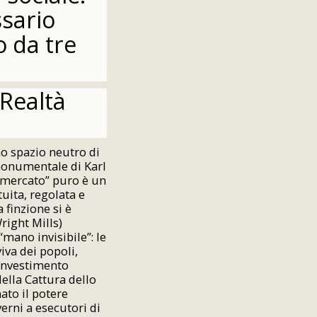
ssario
 da tre
 Realtà
no spazio neutro di
 monumentale di Karl
 mercato” puro è un
uita, regolata e
 finzione si è
Wright Mills)
mano invisibile”: le
va dei popoli,
'investimento
ella Cattura dello
ato il potere
erni a esecutori di