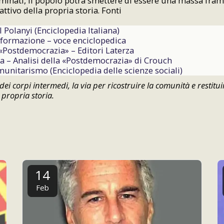
minati, il popolo potrà smettere di essere una massa fra
ttivo della propria storia. Fonti
l Polanyi (Enciclopedia Italiana)
sformazione – voce enciclopedica
«Postdemocrazia» – Editori Laterza
a – Analisi della «Postdemocrazia» di Crouch
unitarismo (Enciclopedia delle scienze sociali)
ei corpi intermedi, la via per ricostruire la comunità e restitui
 propria storia.
14
Feb