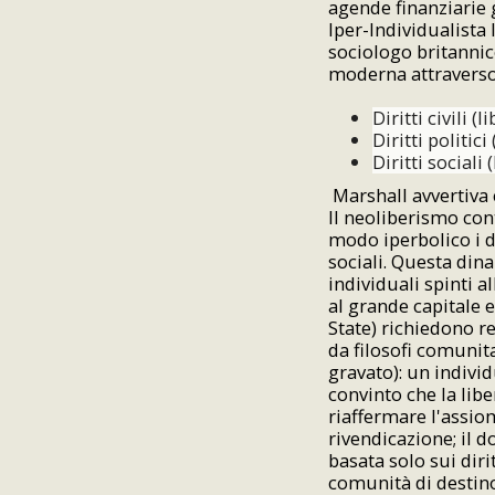
agende finanziarie g
Iper-Individualista 
sociologo britanni
moderna attraverso
Diritti civili (
Diritti politic
Diritti sociali
Marshall avvertiva c
Il neoliberismo co
modo iperbolico i di
sociali. Questa dina
individuali spinti a
al grande capitale e
State) richiedono re
da filosofi comunit
gravato): un indivi
convinto che la libe
riaffermare l'assiom
rivendicazione; il d
basata solo sui dir
comunità di destino