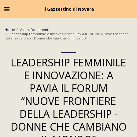
Cookie Policy
Privacy Policy
Il Gazzettino di Novara
Home
Approfondimenti
Leadership femminile e innovazione: a Pavia il Forum “Nuove frontiere
della leadership - Donne che cambiano il mondo”
LEADERSHIP FEMMINILE
E INNOVAZIONE: A
PAVIA IL FORUM
“NUOVE FRONTIERE
DELLA LEADERSHIP -
DONNE CHE CAMBIANO