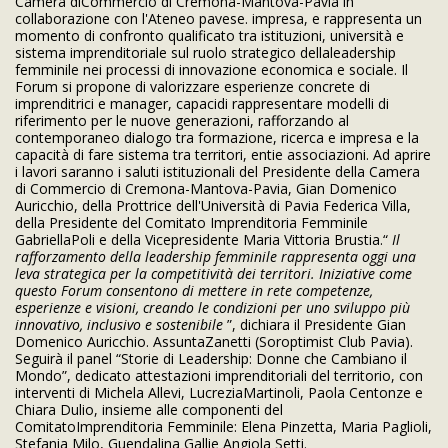
Camera diCommercio di Cremona-Mantova-Pavia in
collaborazione con l'Ateneo pavese. impresa, e rappresenta un
momento di confronto qualificato tra istituzioni, università e
sistema imprenditoriale sul ruolo strategico dellaleadership
femminile nei processi di innovazione economica e sociale. Il
Forum si propone di valorizzare esperienze concrete di
imprenditrici e manager, capacidi rappresentare modelli di
riferimento per le nuove generazioni, rafforzando al
contemporaneo dialogo tra formazione, ricerca e impresa e la
capacità di fare sistema tra territori, entie associazioni. Ad aprire
i lavori saranno i saluti istituzionali del Presidente della Camera
di Commercio di Cremona-Mantova-Pavia, Gian Domenico
Auricchio, della Prottrice dell'Università di Pavia Federica Villa,
della Presidente del Comitato Imprenditoria Femminile
GabriellaPoli e della Vicepresidente Maria Vittoria Brustia.“
Il
rafforzamento della leadership femminile rappresenta oggi una
leva strategica per la
competitività dei territori. Iniziative come
questo Forum consentono di mettere in rete
competenze,
esperienze e visioni, creando le condizioni per uno sviluppo più
innovativo,
inclusivo e sostenibile
”, dichiara il Presidente Gian
Domenico Auricchio. AssuntaZanetti (Soroptimist Club Pavia).
Seguirà il panel “Storie di Leadership: Donne che Cambiano il
Mondo”, dedicato attestazioni imprenditoriali del territorio, con
interventi di Michela Allevi, LucreziaMartinoli, Paola Centonze e
Chiara Dulio, insieme alle componenti del
ComitatoImprenditoria Femminile: Elena Pinzetta, Maria Paglioli,
Stefania Milo, Guendalina Gallie Angiola Setti.