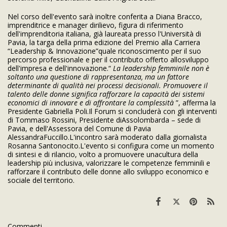
Nel corso dell'evento sarà inoltre conferita a Diana Bracco,
imprenditrice e manager dirilievo, figura di riferimento
dell'imprenditoria italiana, già laureata presso l'Università di
Pavia, la targa della prima edizione del Premio alla Carriera
“Leadership & Innovazione”quale riconoscimento per il suo
percorso professionale e per il contributo offerto allosviluppo
dell'impresa e dell'innovazione.“
La leadership femminile non è
soltanto una questione di rappresentanza, ma un fattore
determinante di qualità nei processi decisionali. Promuovere il
talento delle donne
significa rafforzare la capacità dei sistemi
economici di innovare e di affrontare la
complessità
”, afferma la
Presidente Gabriella Poli.Il Forum si concluderà con gli interventi
di Tommaso Rossini, Presidente diAssolombarda – sede di
Pavia, e dell'Assessora del Comune di Pavia
AlessandraFuccillo.L'incontro sarà moderato dalla giornalista
Rosanna Santonocito.L'evento si configura come un momento
di sintesi e di rilancio, volto a promuovere unacultura della
leadership più inclusiva, valorizzare le competenze femminili e
rafforzare il contributo delle donne allo sviluppo economico e
sociale del territorio.
Commenti